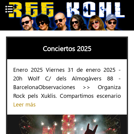
Skip
to
content
Conciertos 2025
Enero 2025 Viernes 31 de enero 2025 -
20h Wolf C/ dels Almogàvers 88 -
BarcelonaObservaciones >> Organiza
Rock pels Xuklis. Compartimos escenario
Leer más