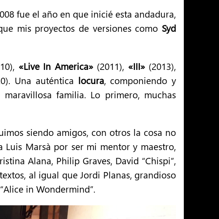
008 fue el año en que inicié esta andadura,
 que mis proyectos de versiones como
Syd
10),
«Live In America»
(2011),
«III»
(2013),
0). Una auténtica
locura
, componiendo y
maravillosa familia. Lo primero, muchas
imos siendo amigos, con otros la cosa no
a Luis Marsà por ser mi mentor y maestro,
stina Alana, Philip Graves, David “Chispi”,
xtos, al igual que Jordi Planas, grandioso
 “Alice in Wondermind”.