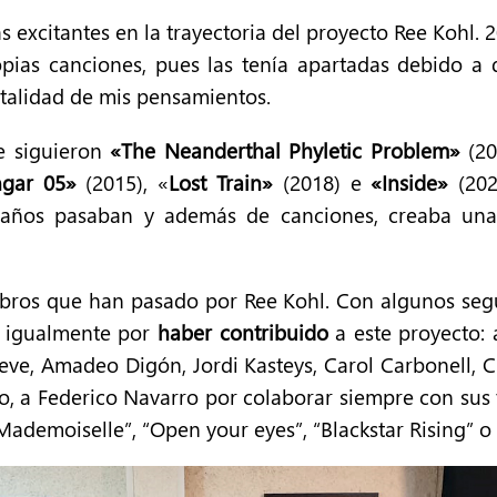
excitantes en la trayectoria del proyecto Ree Kohl. 2
ias canciones, pues las tenía apartadas debido a
otalidad de mis pensamientos.
e siguieron
«The Neanderthal Phyletic Problem»
(20
ngar 05»
(2015), «
Lost Train»
(2018) e
«Inside»
(202
s años pasaban y además de canciones, creaba una 
ros que han pasado por Ree Kohl. Con algunos segu
s igualmente por
haber contribuido
a este proyecto: 
eve, Amadeo Digón, Jordi Kasteys, Carol Carbonell, Cri
, a Federico Navarro por colaborar siempre con sus te
ademoiselle”, “Open your eyes”, “Blackstar Rising” o