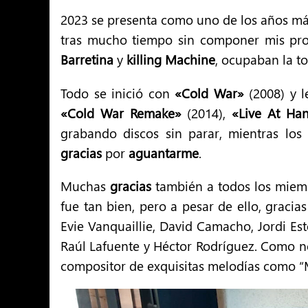
2023 se presenta como uno de los años más 
tras mucho tiempo sin componer mis prop
Barretina
y
killing Machine
, ocupaban la t
Todo se inició con
«Cold War»
(2008) y l
«Cold War Remake»
(2014),
«Live At Ha
grabando discos sin parar, mientras lo
gracias
por
aguantarme
.
Muchas
gracias
también a todos los miemb
fue tan bien, pero a pesar de ello, gracia
Evie Vanquaillie, David Camacho, Jordi Est
Raúl Lafuente y Héctor Rodríguez. Como no
compositor de exquisitas melodías como “M