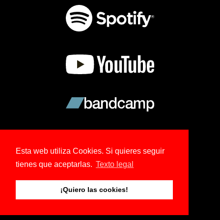
Esta web utiliza Cookies. Si quieres seguir
tienes que aceptarlas.
Texto legal
© 2026 Copyright Ree Kohl.
¡Quiero las cookies!
Tema creado por NoBoDy.