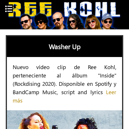
Skip
to
content
Washer Up
Nuevo vídeo clip de Ree Kohl,
perteneciente al álbum "Inside"
(Rockdising 2020). Disponible en Spotify y
BandCamp Music, script and lyrics
Leer
más