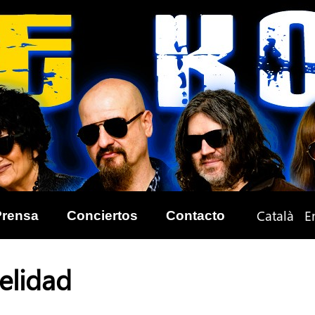
Català
E
Prensa
Conciertos
Contacto
delidad