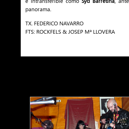
e intransferible como
Syd Barretina
, ant
panorama.
TX. FEDERICO NAVARRO
FTS: ROCKFELS & JOSEP Mª LLOVERA