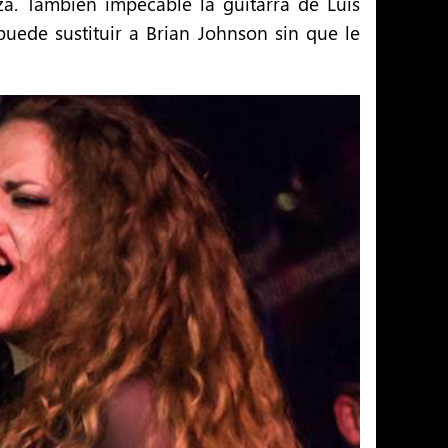
a. También impecable la guitarra de Luis
uede sustituir a Brian Johnson sin que le