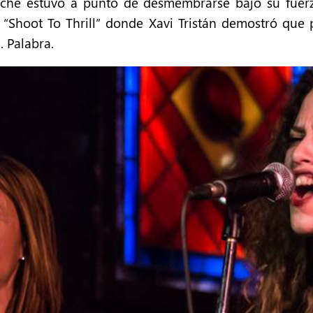
oche estuvo a punto de desmembrarse bajo su fuerz
Shoot To Thrill” donde Xavi Tristán demostró que p
. Palabra.